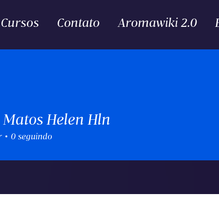
Cursos
Contato
Aromawiki 2.0
 Matos Helen Hln
r
0
seguindo