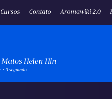
Cursos
Contato
Aromawiki 2.0
 Matos Helen Hln
r
0
seguindo