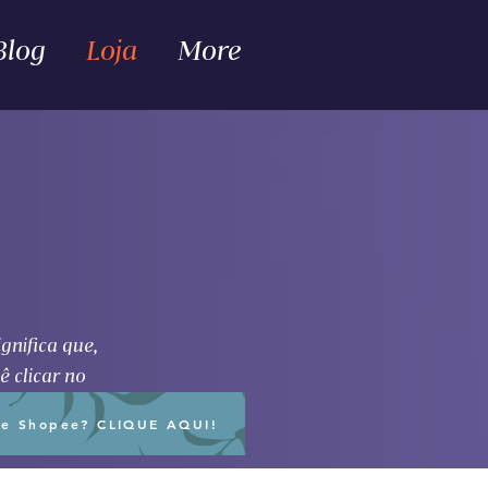
Blog
Loja
More
gnifica que,
ê clicar no
re Shopee? CLIQUE AQUI!