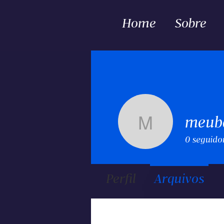
Home
Sobre
meuba
meubanco
0
seguido
Perfil
Arquivos