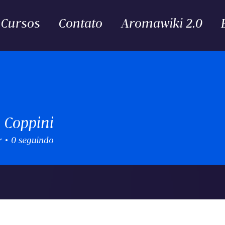
Cursos
Contato
Aromawiki 2.0
 Coppini
r
0
seguindo