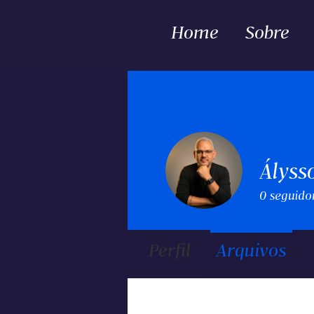
Home
Sobre
Ályss
0
seguido
Perfil
Arquivos