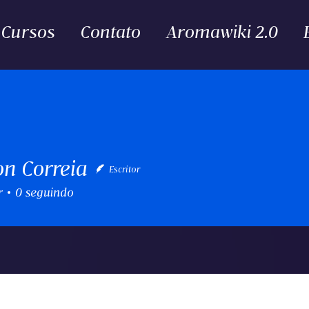
Cursos
Contato
Aromawiki 2.0
on Correia
Escritor
r
0
seguindo