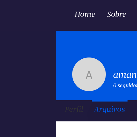
Home
Sobre
aman
amanda.h
0
seguido
Perfil
Arquivos