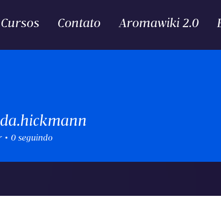
Cursos
Contato
Aromawiki 2.0
da.hickmann
ickmann
r
0
seguindo