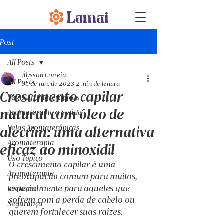
Post
All Posts
Álysson Correia
All Posts
30 de jan. de 2023
2 min de leitura
Crescimento capilar
Velas Aromaterápicas
natural com óleo de
Aromaterapia e Saúde
Velas Aromaterápicas
alecrim: uma alternativa
Aromaterapia
eficaz ao minoxidil
Uso Tópico
O crescimento capilar é uma 
Aromaterapia
preocupação comum para muitos, 
especialmente para aqueles que 
Inalação
sofrem com a perda de cabelo ou 
Segurança
querem fortalecer suas raízes. 