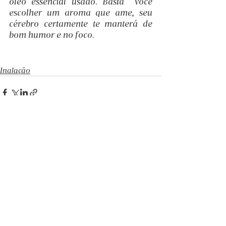
óleo essencial usado. Basta  você 
escolher um aroma que ame, seu 
cérebro certamente te manterá de 
bom humor e no foco.
Inalação
Posts recentes
Ver tudo