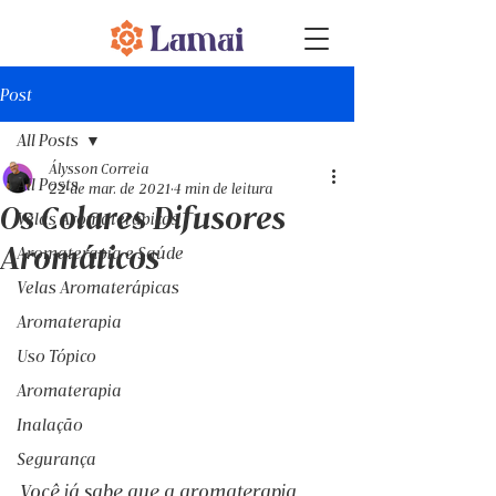
Post
All Posts
Álysson Correia
All Posts
22 de mar. de 2021
4 min de leitura
Os Colares Difusores
Velas Aromaterápicas
Aromáticos
Aromaterapia e Saúde
Velas Aromaterápicas
Aromaterapia
Uso Tópico
Aromaterapia
Inalação
Segurança
Você já sabe que a aromaterapia 