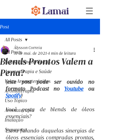
Post
All Posts
Álysson Correia
All Posts
31 de mai. de 2021
4 min de leitura
Blends Prontos Valem a
Velas Aromaterápicas
Pena?
Aromaterapia e Saúde
Velas Aromaterápicas
(este post pode ser ouvido no 
formato Podcast no 
Youtube
 ou 
Aromaterapia
Spotify
)
Uso Tópico
Você gosta de blends de óleos 
Aromaterapia
essenciais?
Inalação
Segurança
Estou falando daquelas sinergias de 
óleos essenciais compradas prontas, 