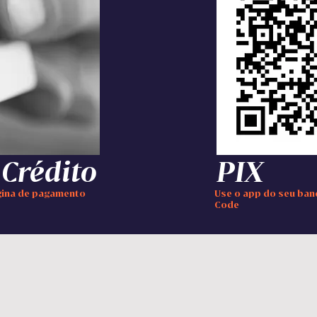
 Crédito
PIX
ágina de pagamento
Use o app do seu ban
Code