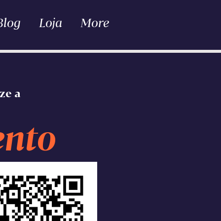
Blog
Loja
More
ze a
ento