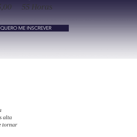
5,00
55 Horas
QUERO ME INSCREVER
a 
 alta 
 tornar 