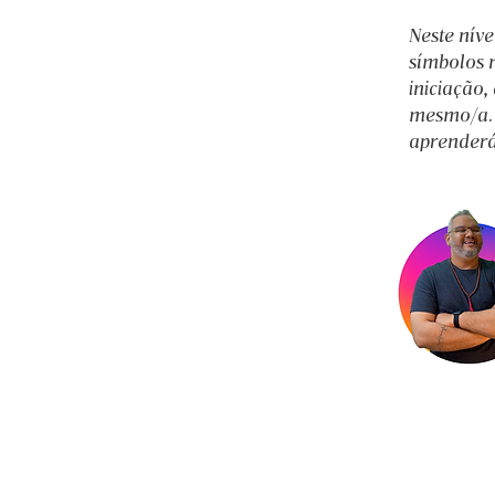
Neste níve
símbolos n
iniciação,
mesmo/a. T
aprenderá