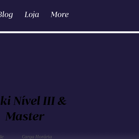
Blog
Loja
More
ki Nível III &
Master
de
Carga Horária