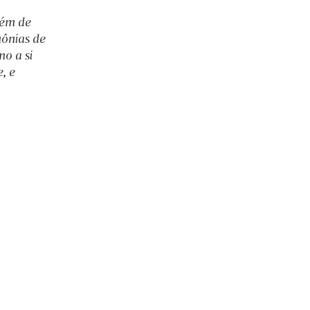
lém de 
mônias de 
o a si 
, e 