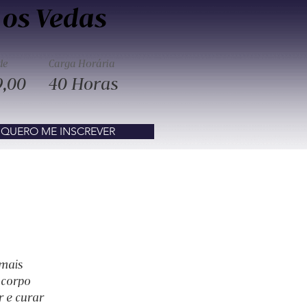
os Vedas
de
Carga Horária
9,00
40 Horas
QUERO ME INSCREVER
mais 
 corpo 
 e curar 