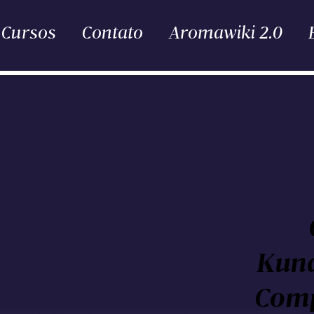
Cursos
Contato
Aromawiki 2.0
Kund
Comp