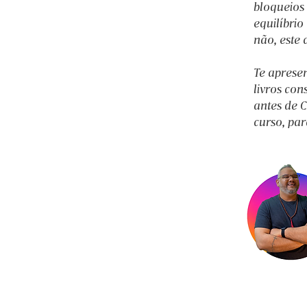
bloqueios 
equilíbrio
não, este 
Te aprese
livros con
antes de C
curso, par