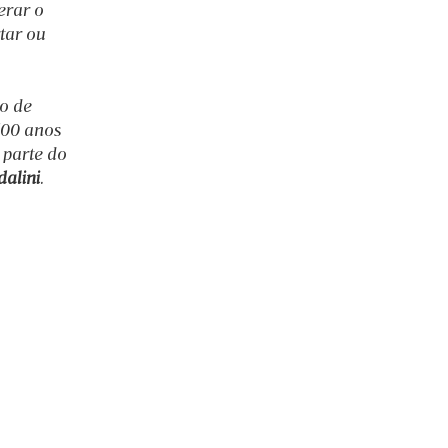
erar o 
tar ou 
o de 
500 anos 
 parte do 
dalini
. 