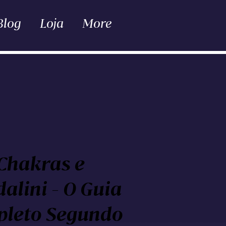
Blog
Loja
More
Chakras e
alini - O Guia
leto Segundo