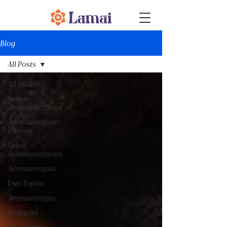
Blog
All Posts
All Posts
Velas
Aromaterápicas
Aromaterapia
e Saúde
Velas
Aromaterápicas
Aromaterapia
Uso Tópico
Aromaterapia
Inalação