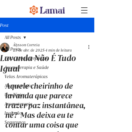
Post
All Posts
Álysson Correia
All Posts
23 de abr. de 2025
4 min de leitura
Lavanda Não É Tudo
Velas Aromaterápicas
Igual
Aromaterapia e Saúde
Velas Aromaterápicas
Aquele cheirinho de 
Aromaterapia
lavanda que parece 
Uso Tópico
trazer paz instantânea, 
Aromaterapia
Inalação
né?  Mas deixa eu te 
Segurança
contar uma coisa que 