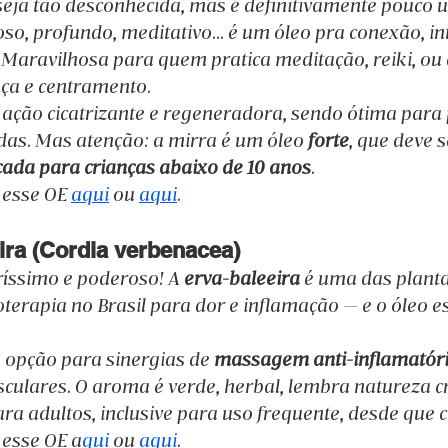
 seja tão desconhecida, mas é definitivamente pouco u
so, profundo, meditativo… é um óleo pra conexão, in
. Maravilhosa para quem pratica meditação, reiki, ou
nça e centramento.
 ação cicatrizante e regeneradora, sendo ótima para 
as. Mas atenção: a mirra é um óleo 
forte
, que deve 
cada para crianças abaixo de 10 anos
.
esse OE 
aqui
 ou 
aqui
.
ira (Cordia verbenacea)
iríssimo e poderoso! A 
erva-baleeira
 é uma das planta
terapia no Brasil para dor e inflamação — e o óleo e
 opção para sinergias de 
massagem anti-inflamatór
culares. O aroma é verde, herbal, lembra natureza cr
ra adultos, inclusive para uso frequente, desde que c
esse OE a
qui
 ou 
aqui
.