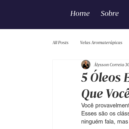
Home
Sobre
All Posts
Velas Aromaterápicas
Álysson Correia
30
Aromaterapia
Inalação
5 Óleos 
Que Você
Você provavelmente
Esses são os clás
ninguém fala, mas 