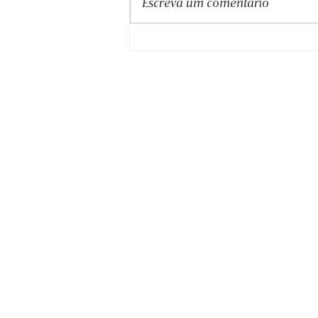
Escreva um comentário
Lavanda Não É Tudo Igual