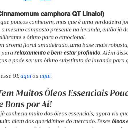
(Cinnamomum camphora QT Linalol)
o que poucos conhecem, mas que é uma verdadeira joi
ol, o mesmo composto presente na lavanda, então já d
ilibrante e ótimo para o emocional.
tem aroma floral amadeirado, uma base mais robusta,
 para 
relaxamento e bem-estar profundo
. Além diss
ças e pode ser um ótimo substituto da lavanda para
esse OE 
aqui
 ou 
aqui
.
Tem Muitos Óleos Essenciais Pouc
e Bons por Aí!
já conhecia muito dos óleos essenciais, agora viu q
uito além dos queridinhos do mercado. Esses 
óleos 