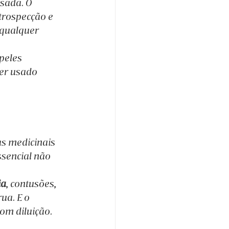
sada. O 
trospecção e 
 qualquer 
peles 
ser usado 
s medicinais 
ssencial não 
ia
, contusões, 
ua. E o 
om diluição.