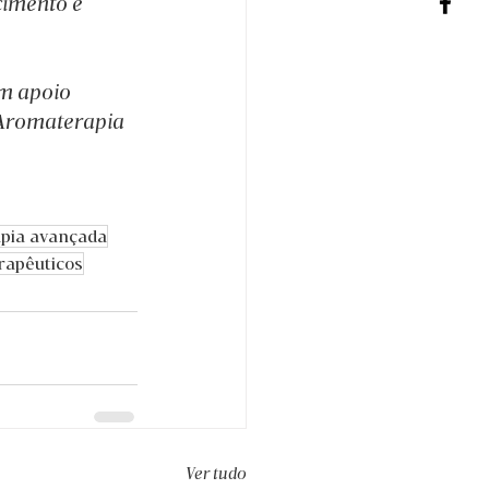
cimento e 
m apoio 
 Aromaterapia 
pia avançada
rapêuticos
Ver tudo