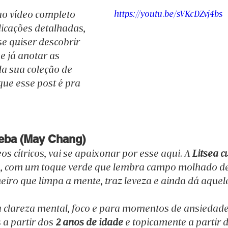
 ao vídeo completo 
https://youtu.be/sVKcDZvj4bs
icações detalhadas, 
se quiser descobrir 
 já anotar as 
a sua coleção de 
ue esse post é pra 
beba (May Chang)
os cítricos, vai se apaixonar por esse aqui. A 
Litsea 
o, com um toque verde que lembra campo molhado de
heiro que limpa a mente, traz leveza e ainda dá aquele
a clareza mental, foco e para momentos de ansiedade 
a partir dos 
2 anos de idade
 e topicamente a partir 