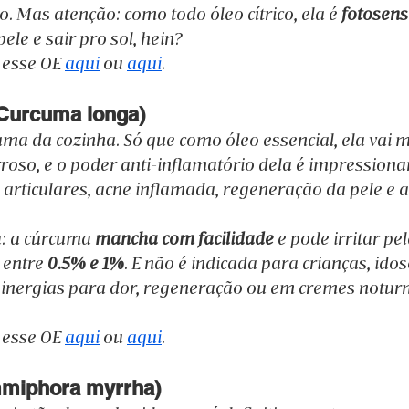
. Mas atenção: como todo óleo cítrico, ela é 
fotosens
le e sair pro sol, hein? 
esse OE 
aqui
 ou 
aqui
.
Curcuma longa)
a da cozinha. Só que como óleo essencial, ela vai m
roso, e o poder anti-inflamatório dela é impressiona
articulares, acne inflamada, regeneração da pele e 
: a cúrcuma 
mancha com facilidade
 e pode irritar pel
 entre 
0.5% e 1%
. E não é indicada para crianças, idos
sinergias para dor, regeneração ou em cremes notur
esse OE 
aqui
 ou 
aqui
.
mmiphora myrrha)