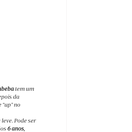
cubeba
 tem um 
pois da 
 “up” no 
leve. Pode ser 
dos 
6 anos
, 