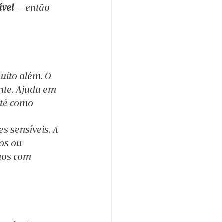
ível
 — então 
uito além. O 
nte. Ajuda em 
até como 
es sensíveis. A 
os ou 
nos com 