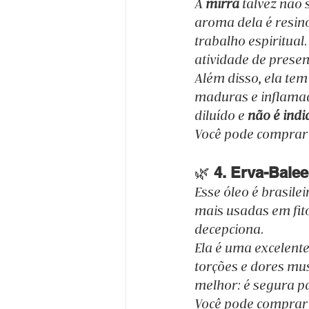
A 
mirra
 talvez não
aroma dela é resino
trabalho espiritual
atividade de prese
Além disso, ela tem
maduras e inflamad
diluído e 
não é indi
Você pode comprar 
🌿 
4. Erva-Balee
Esse óleo é brasile
mais usadas em fito
decepciona.
Ela é uma excelente
torções e dores mus
melhor: é segura pa
Você pode comprar 