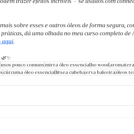
podem trazer efeitos incríveis — se usados com conhe
 mais sobre esses e outros óleos de forma segura, co
es práticas, dá uma olhada no meu curso completo de
o aqui
.
! 🌿✨
s
usos pouco comuns
mirra óleo essencial
ho wood
aromatera
os
cúrcuma óleo essencial
litsea cubeba
erva baleeira
óleos te