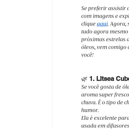
Se preferir assistir
com imagens e expl
clique 
aqui
. Agora, 
tudo agora mesmo e
próximas estrelas d
óleos, vem comigo q
você!
🌿 
1. Litsea Cu
Se você gosta de óle
aroma super fresc
chuva. É o tipo de c
humor.
Ela é excelente par
usada em difusores 