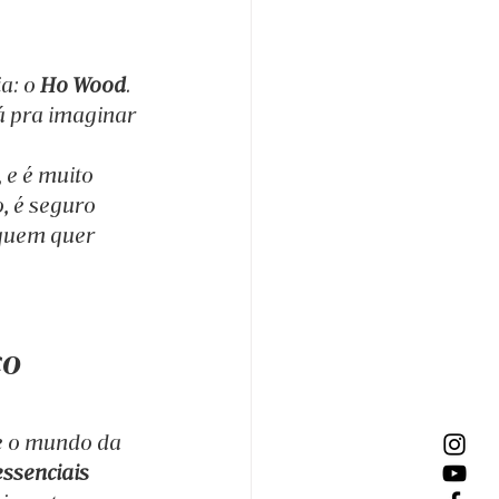
a: o 
Ho Wood
. 
á pra imaginar 
 e é muito 
o, é seguro 
 quem quer 
o 
ue o mundo da 
essenciais 