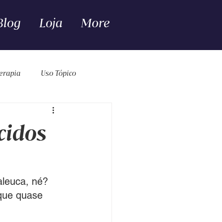
Blog
Loja
More
erapia
Uso Tópico
cidos
aleuca, né? 
que quase 